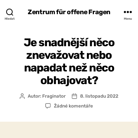
Zentrum für offene Fragen
Hledat
Menu
Je snadnější něco
znevažovat nebo
napadat než něco
obhajovat?
Autor:
Fraginator
8. listopadu 2022
Autor
Datum
příspěvku
příspěvku
u
Žádné komentáře
textu
s
názvem
Je