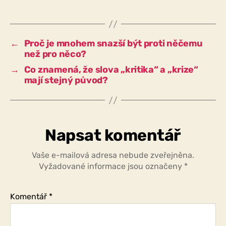
snadnější
něco
znevažovat
nebo
←
Proč je mnohem snazší být proti něčemu
napadat
než pro něco?
než
→
Co znamená, že slova „kritika“ a „krize“
něco
mají stejný původ?
obhajovat?
Napsat komentář
Vaše e-mailová adresa nebude zveřejněna.
Vyžadované informace jsou označeny
*
Komentář
*