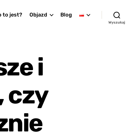
 to jest?
Objazd
Blog
Wyszukaj
sze i
, czy
znie