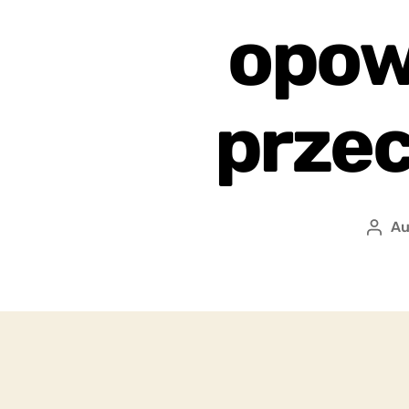
opowi
prze
Au
Auto
wpis