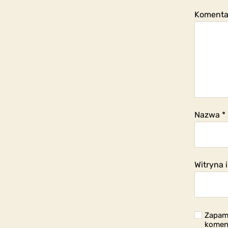
Koment
Nazwa
*
Witryna 
Zapami
komen