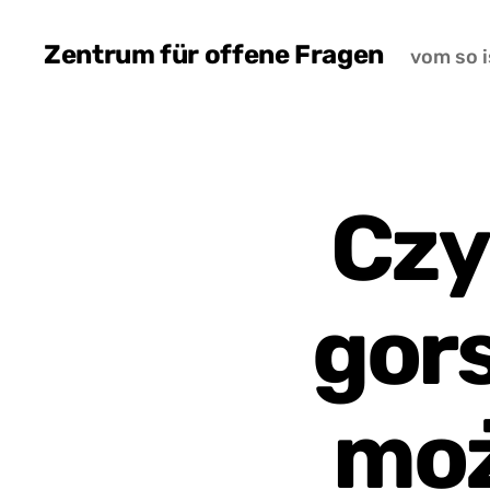
Zentrum für offene Fragen
vom so i
Czy 
gors
moż