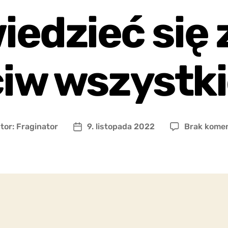
edzieć się 
ciw wszystk
tor:
Fraginator
9. listopada 2022
Brak kome
r
Data
u
wpisu