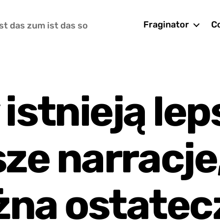
Fraginator
Co
st das zum ist das so
istnieją lep
ze narracje
na ostatec