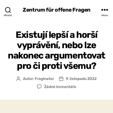
Zentrum für offene Fragen
Hledat
Menu
Existují lepší a horší
vyprávění, nebo lze
nakonec argumentovat
pro či proti všemu?
Autor:
Fraginator
9. listopadu 2022
Autor
Datum
příspěvku
příspěvku
u
Žádné komentáře
textu
s
názvem
Existují