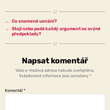
lepší
a
horší
vyprávění,
←
Co znamená uznání?
nebo
→
Stojí nebo padá každý argument se svými
lze
předpoklady?
nakonec
argumentovat
pro
či
proti
Napsat komentář
všemu?
Vaše e-mailová adresa nebude zveřejněna.
Vyžadované informace jsou označeny
*
Komentář
*