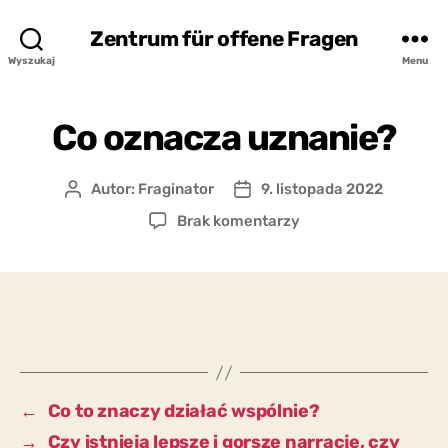
Zentrum für offene Fragen
Wyszukaj
Menu
Co oznacza uznanie?
Autor:
Fraginator
9. listopada 2022
Autor
Data
wpisu
wpisu
do
Brak komentarzy
Co
oznacza
uznanie?
←
Co to znaczy działać wspólnie?
→
Czy istnieją lepsze i gorsze narracje, czy