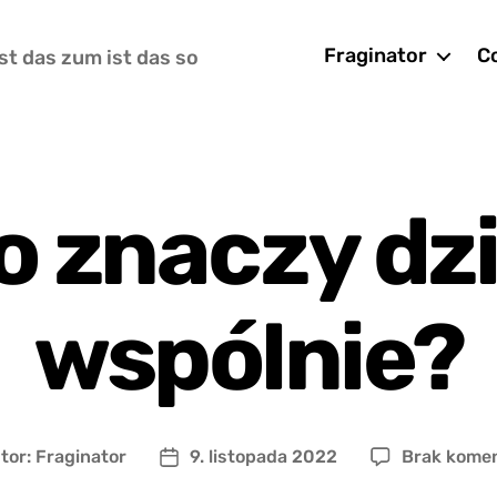
Fraginator
Co
st das zum ist das so
o znaczy dz
wspólnie?
tor:
Fraginator
9. listopada 2022
Brak kome
r
Data
u
wpisu