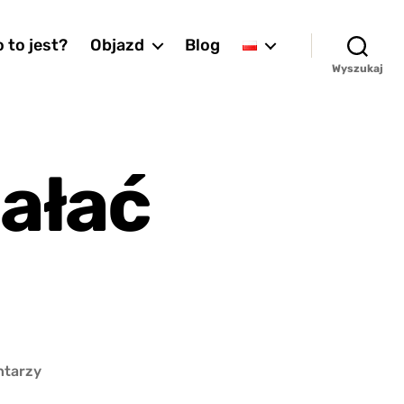
 to jest?
Objazd
Blog
Wyszukaj
iałać
do
ntarzy
Co