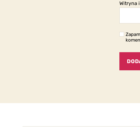
Witryna 
Zapami
komen