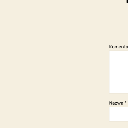
Koment
Nazwa
*