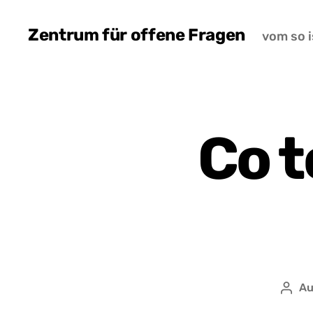
Zentrum für offene Fragen
vom so i
Co t
Au
Auto
wpis