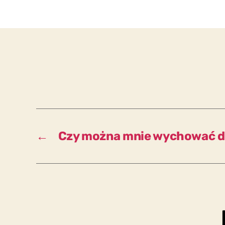
←
Czy można mnie wychować do