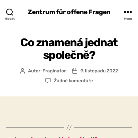
Zentrum für offene Fragen
Hledat
Menu
Co znamená jednat
společně?
Autor:
Fraginator
9. listopadu 2022
Autor
Datum
příspěvku
příspěvku
u
Žádné komentáře
textu
s
názvem
Co
znamená
jednat
společně?