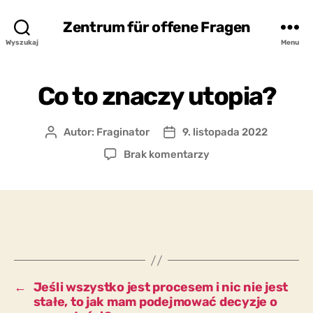
Zentrum für offene Fragen
Wyszukaj
Menu
Co to znaczy utopia?
Autor:
Fraginator
9. listopada 2022
Autor
Data
wpisu
wpisu
do
Brak komentarzy
Co
to
znaczy
utopia?
←
Jeśli wszystko jest procesem i nic nie jest
stałe, to jak mam podejmować decyzje o