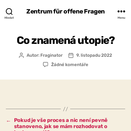
Zentrum für offene Fragen
Hledat
Menu
Co znamená utopie?
Autor:
Fraginator
9. listopadu 2022
Autor
Datum
příspěvku
příspěvku
u
Žádné komentáře
textu
s
názvem
Co
znamená
utopie?
←
Pokud je vše proces a nic není pevně
stanoveno, jak se mám rozhodovat o