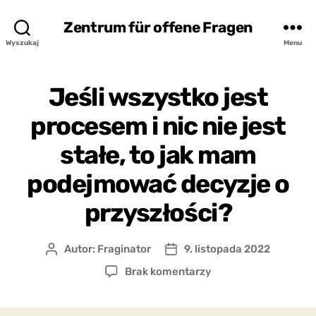
Zentrum für offene Fragen
Wyszukaj
Menu
Jeśli wszystko jest
procesem i nic nie jest
stałe, to jak mam
podejmować decyzje o
przyszłości?
Autor:
Fraginator
9. listopada 2022
Autor
Data
wpisu
wpisu
do
Brak komentarzy
Jeśli
wszystko