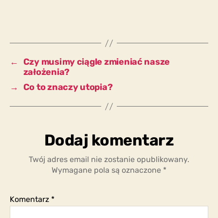
jest
procesem
i
nic
nie
jest
←
Czy musimy ciągle zmieniać nasze
stałe,
założenia?
to
→
Co to znaczy utopia?
jak
mam
podejmować
decyzje
o
Dodaj komentarz
przyszłości?
Twój adres email nie zostanie opublikowany.
Wymagane pola są oznaczone
*
Komentarz
*