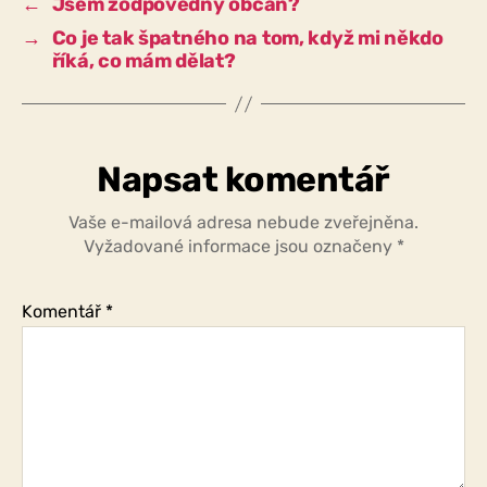
←
Jsem zodpovědný občan?
mě
→
Co je tak špatného na tom, když mi někdo
někdo
říká, co mám dělat?
povyšoval?
Napsat komentář
Vaše e-mailová adresa nebude zveřejněna.
Vyžadované informace jsou označeny
*
Komentář
*