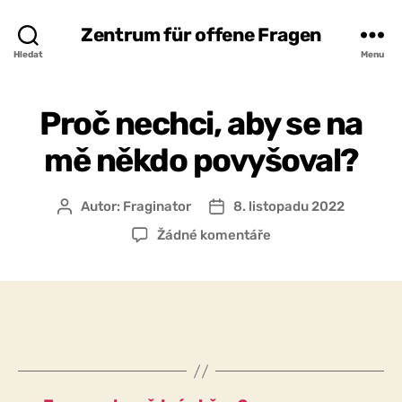
Zentrum für offene Fragen
Hledat
Menu
Proč nechci, aby se na
mě někdo povyšoval?
Autor:
Fraginator
8. listopadu 2022
Autor
Datum
příspěvku
příspěvku
u
Žádné komentáře
textu
s
názvem
Proč
nechci,
aby
se
na