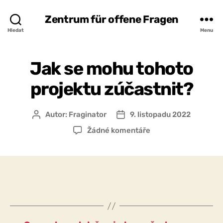
Zentrum für offene Fragen
Hledat
Menu
Jak se mohu tohoto
projektu zúčastnit?
Autor:
Fraginator
9. listopadu 2022
Autor
Datum
příspěvku
příspěvku
u
Žádné komentáře
textu
s
názvem
Jak
se
mohu
tohoto
projektu