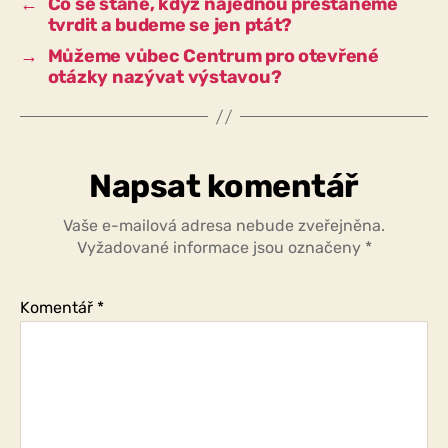
←
Co se stane, když najednou přestaneme
zúčastnit?
tvrdit a budeme se jen ptát?
→
Můžeme vůbec Centrum pro otevřené
otázky nazývat výstavou?
Napsat komentář
Vaše e-mailová adresa nebude zveřejněna.
Vyžadované informace jsou označeny
*
Komentář
*