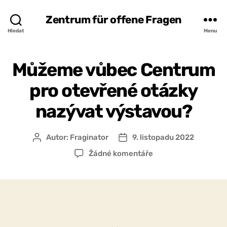
Zentrum für offene Fragen
Hledat
Menu
Můžeme vůbec Centrum
pro otevřené otázky
nazývat výstavou?
Autor:
Fraginator
9. listopadu 2022
Autor
Datum
příspěvku
příspěvku
u
Žádné komentáře
textu
s
názvem
Můžeme
vůbec
Centrum