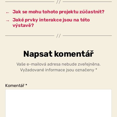
pro
otevřené
←
Jak se mohu tohoto projektu zúčastnit?
otázky
→
Jaké prvky interakce jsou na této
nazývat
výstavě?
výstavou?
Napsat komentář
Vaše e-mailová adresa nebude zveřejněna.
Vyžadované informace jsou označeny
*
Komentář
*