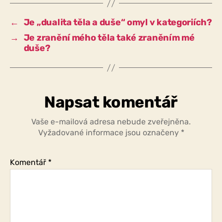
a
nestojím
←
Je „dualita těla a duše“ omyl v kategoriích?
před
→
Je zranění mého těla také zraněním mé
tebou
duše?
s
tělem
i
duší
jako
Napsat komentář
celek?
Vaše e-mailová adresa nebude zveřejněna.
Vyžadované informace jsou označeny
*
Komentář
*