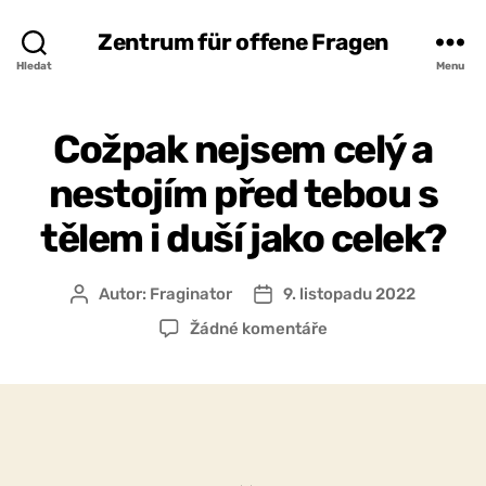
Zentrum für offene Fragen
Hledat
Menu
Cožpak nejsem celý a
nestojím před tebou s
tělem i duší jako celek?
Autor:
Fraginator
9. listopadu 2022
Autor
Datum
příspěvku
příspěvku
u
Žádné komentáře
textu
s
názvem
Cožpak
nejsem
celý