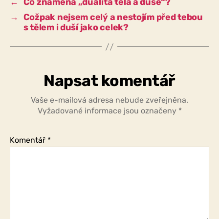
←
Co znamená „dualita těla a duše“?
omyl
→
Cožpak nejsem celý a nestojím před tebou
v
s tělem i duší jako celek?
kategoriích?
Napsat komentář
Vaše e-mailová adresa nebude zveřejněna.
Vyžadované informace jsou označeny
*
Komentář
*