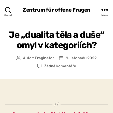
Zentrum für offene Fragen
Hledat
Menu
Je „dualita těla a duše“
omyl v kategoriích?
Autor:
Fraginator
9. listopadu 2022
Autor
Datum
příspěvku
příspěvku
u
Žádné komentáře
textu
s
názvem
Je
„dualita
těla
a
duše“