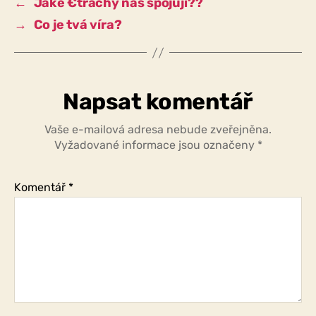
←
Jaké €trachy nás spojují??
→
Co je tvá víra?
Napsat komentář
Vaše e-mailová adresa nebude zveřejněna.
Vyžadované informace jsou označeny
*
Komentář
*