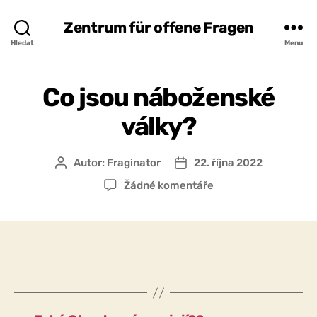
Zentrum für offene Fragen
Hledat
Menu
Co jsou náboženské
války?
Autor:
Fraginator
22. října 2022
Autor
Datum
příspěvku
příspěvku
u
Žádné komentáře
textu
s
názvem
Co
jsou
náboženské
války?