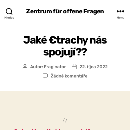
Zentrum für offene Fragen
Hledat
Menu
Jaké €trachy nás
spojují??
Autor:
Fraginator
22. října 2022
Autor
Datum
příspěvku
příspěvku
u
Žádné komentáře
textu
s
názvem
Jaké
€trachy
nás
spojují??