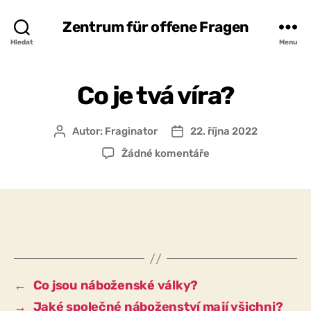
Zentrum für offene Fragen
Hledat
Menu
Co je tvá víra?
Autor:
Fraginator
22. října 2022
Autor
Datum
příspěvku
příspěvku
u
Žádné komentáře
textu
s
názvem
Co
je
tvá
víra?
←
Co jsou náboženské války?
→
Jaké společné náboženství mají všichni?