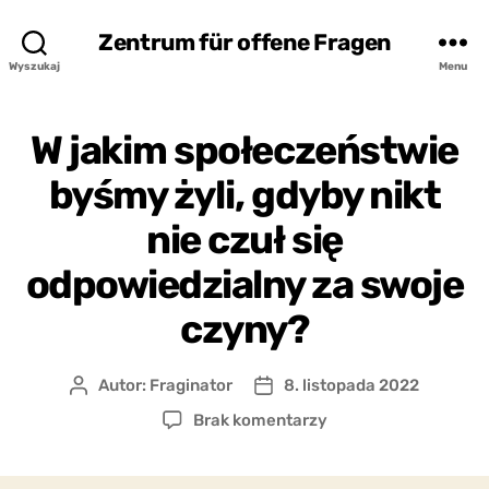
Zentrum für offene Fragen
Wyszukaj
Menu
W jakim społeczeństwie
byśmy żyli, gdyby nikt
nie czuł się
odpowiedzialny za swoje
czyny?
Autor:
Fraginator
8. listopada 2022
Autor
Data
wpisu
wpisu
do
Brak komentarzy
W
jakim