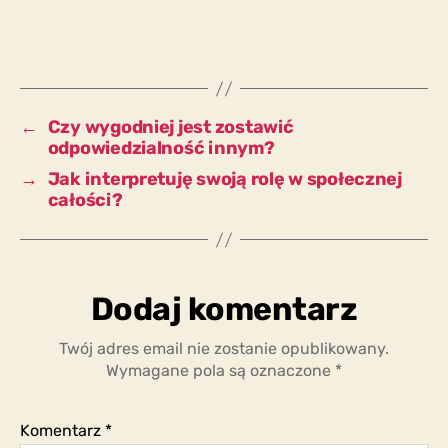
społeczeństwie
byśmy
żyli,
gdyby
nikt
nie
←
Czy wygodniej jest zostawić
czuł
odpowiedzialność innym?
się
→
Jak interpretuję swoją rolę w społecznej
odpowiedzialny
całości?
za
swoje
czyny?
Dodaj komentarz
Twój adres email nie zostanie opublikowany.
Wymagane pola są oznaczone
*
Komentarz
*