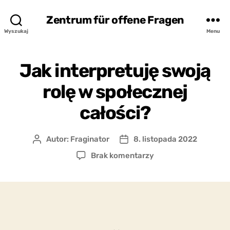
Zentrum für offene Fragen
Wyszukaj
Menu
Jak interpretuję swoją
rolę w społecznej
całości?
Autor:
Fraginator
8. listopada 2022
Autor
Data
wpisu
wpisu
do
Brak komentarzy
Jak
interpretuję
swoją
rolę
w
społecznej