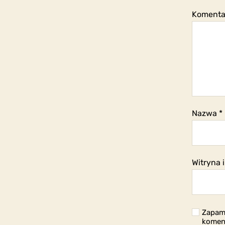
Koment
Nazwa
*
Witryna 
Zapami
komen