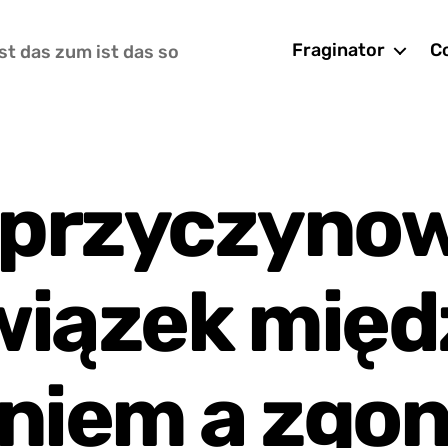
Fraginator
Co
st das zum ist das so
e przyczynow
wiązek międ
niem a zgo