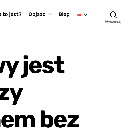
 to jest?
Objazd
Blog
Wyszukaj
y jest
zy
nem bez