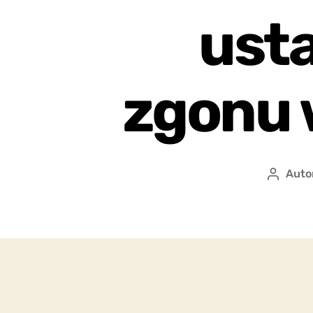
usta
zgonu 
Auto
Autor
wpisu