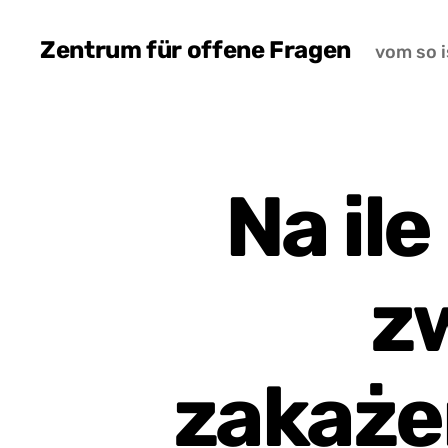
Zentrum für offene Fragen
vom so i
Na il
z
zakaże