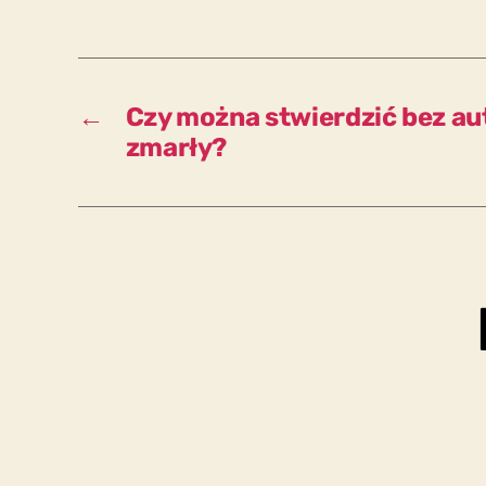
←
Czy można stwierdzić bez aut
zmarły?