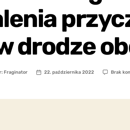
lenia przy
w drodze ob
r:
Fraginator
22. października 2022
Brak ko
Data
wpisu