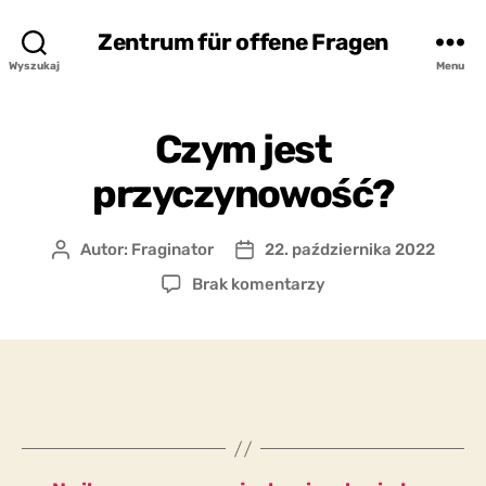
Zentrum für offene Fragen
Wyszukaj
Menu
Czym jest
przyczynowość?
Autor:
Fraginator
22. października 2022
Autor
Data
wpisu
wpisu
do
Brak komentarzy
Czym
jest
przyczynowość?