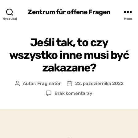
Zentrum für offene Fragen
Wyszukaj
Menu
Jeśli tak, to czy
wszystko inne musi być
zakazane?
Autor:
Fraginator
22. października 2022
Autor
Data
wpisu
wpisu
do
Brak komentarzy
Jeśli
tak,
to
czy
wszystko
inne