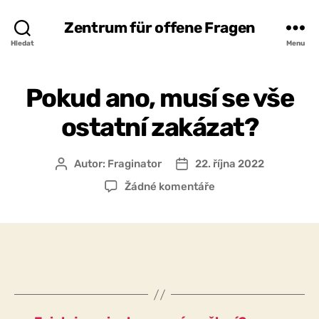
Zentrum für offene Fragen
Hledat
Menu
Pokud ano, musí se vše
ostatní zakázat?
Autor:
Fraginator
22. října 2022
Autor
Datum
příspěvku
příspěvku
u
Žádné komentáře
textu
s
názvem
Pokud
ano,
musí
se
vše