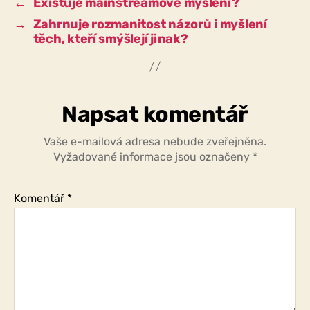
←
Existuje mainstreamové myšlení?
ostatní
→
Zahrnuje rozmanitost názorů i myšlení
zakázat?
těch, kteří smýšlejí jinak?
Napsat komentář
Vaše e-mailová adresa nebude zveřejněna.
Vyžadované informace jsou označeny
*
Komentář
*