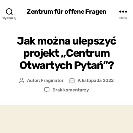
Zentrum für offene Fragen
Wyszukaj
Menu
Jak można ulepszyć
projekt „Centrum
Otwartych Pytań”?
Autor:
Fraginator
9. listopada 2022
Autor
Data
wpisu
wpisu
do
Brak komentarzy
Jak
można
ulepszyć
projekt
„Centrum
Otwartych