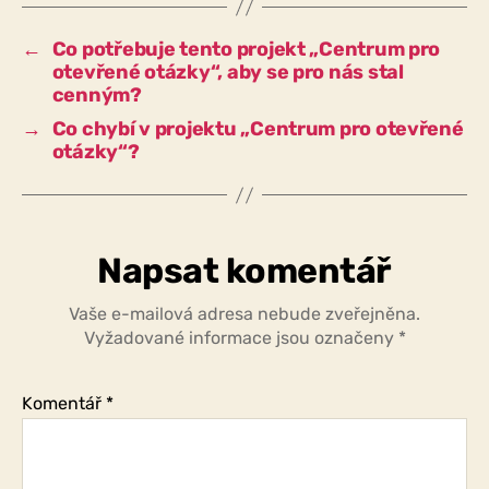
„Centrum
pro
←
Co potřebuje tento projekt „Centrum pro
otevřené
otevřené otázky“, aby se pro nás stal
otázky“
cenným?
zlepšit?
→
Co chybí v projektu „Centrum pro otevřené
otázky“?
Napsat komentář
Vaše e-mailová adresa nebude zveřejněna.
Vyžadované informace jsou označeny
*
Komentář
*