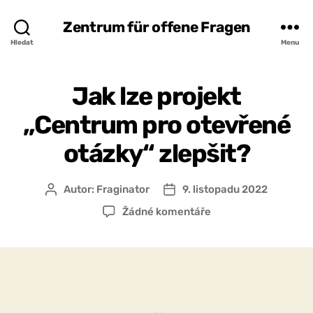
Zentrum für offene Fragen
Hledat
Menu
Jak lze projekt
„Centrum pro otevřené
otázky“ zlepšit?
Autor:
Fraginator
9. listopadu 2022
Autor
Datum
příspěvku
příspěvku
u
Žádné komentáře
textu
s
názvem
Jak
lze
projekt