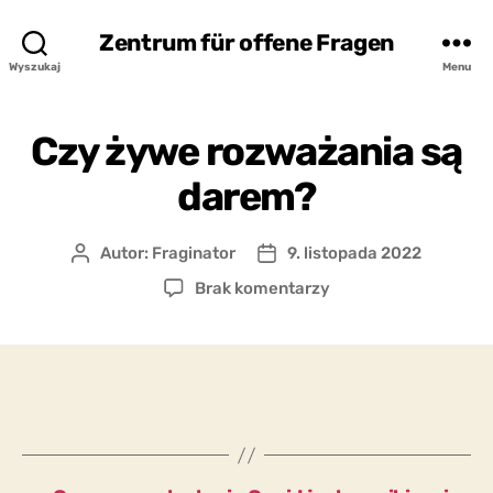
Zentrum für offene Fragen
Wyszukaj
Menu
Czy żywe rozważania są
darem?
Autor:
Fraginator
9. listopada 2022
Autor
Data
wpisu
wpisu
do
Brak komentarzy
Czy
żywe
rozważania
są
darem?