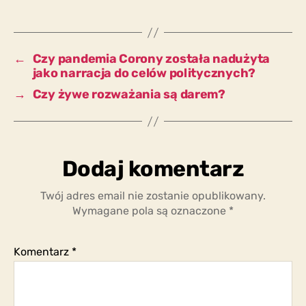
jest
wynikiem
i
świadectwem
←
Czy pandemia Corony została nadużyta
zbiorowej
jako narracja do celów politycznych?
paniki?
→
Czy żywe rozważania są darem?
Dodaj komentarz
Twój adres email nie zostanie opublikowany.
Wymagane pola są oznaczone
*
Komentarz
*