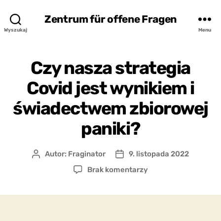
Zentrum für offene Fragen
Wyszukaj
Menu
Czy nasza strategia
Covid jest wynikiem i
świadectwem zbiorowej
paniki?
Autor:
Fraginator
9. listopada 2022
Autor
Data
wpisu
wpisu
do
Brak komentarzy
Czy
nasza
strategia
Covid