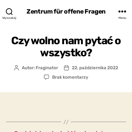
Zentrum für offene Fragen
Wyszukaj
Menu
Czy wolno nam pytać o
wszystko?
Autor:
Fraginator
22. października 2022
Autor
Data
wpisu
wpisu
do
Brak komentarzy
Czy
wolno
nam
pytać
o
wszystko?