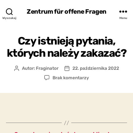
Zentrum für offene Fragen
Wyszukaj
Menu
Czy istnieją pytania,
których należy zakazać?
Autor:
Fraginator
22. października 2022
Autor
Data
wpisu
wpisu
do
Brak komentarzy
Czy
istnieją
pytania,
których
należy
zakazać?