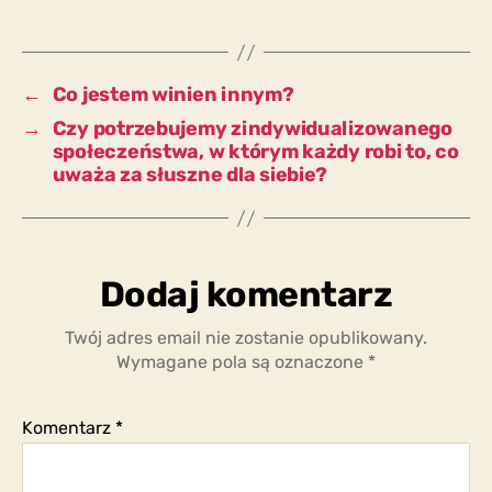
społecznej,
zwłaszcza
w
czasach
←
Co jestem winien innym?
kryzysu?
→
Czy potrzebujemy zindywidualizowanego
społeczeństwa, w którym każdy robi to, co
uważa za słuszne dla siebie?
Dodaj komentarz
Twój adres email nie zostanie opublikowany.
Wymagane pola są oznaczone
*
Komentarz
*