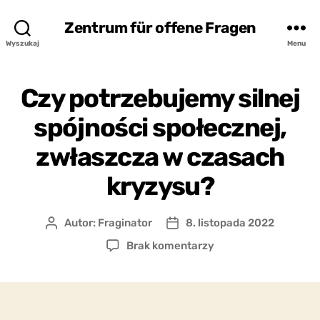
Zentrum für offene Fragen
Wyszukaj
Menu
Czy potrzebujemy silnej
spójności społecznej,
zwłaszcza w czasach
kryzysu?
Autor:
Fraginator
8. listopada 2022
Autor
Data
wpisu
wpisu
do
Brak komentarzy
Czy
potrzebujemy
silnej
spójności