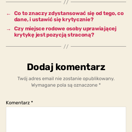
nie
wątpi
←
Co to znaczy zdystansować się od tego, co
już
dane, i ustawić się krytycznie?
w
→
Czy miejsce rodowe osoby uprawiającej
siebie?
krytykę jest pozycją straconą?
Dodaj komentarz
Twój adres email nie zostanie opublikowany.
Wymagane pola są oznaczone
*
Komentarz
*