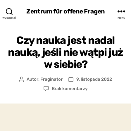
Zentrum für offene Fragen
Wyszukaj
Menu
Czy nauka jest nadal
nauką, jeśli nie wątpi już
w siebie?
Autor:
Fraginator
9. listopada 2022
Autor
Data
wpisu
wpisu
do
Brak komentarzy
Czy
nauka
jest
nadal
nauką,
jeśli