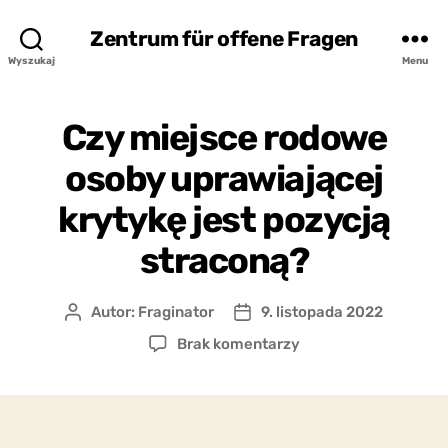
Zentrum für offene Fragen
Wyszukaj
Menu
Czy miejsce rodowe
osoby uprawiającej
krytykę jest pozycją
straconą?
Autor:
Fraginator
9. listopada 2022
Autor
Data
wpisu
wpisu
do
Brak komentarzy
Czy
miejsce
rodowe
osoby