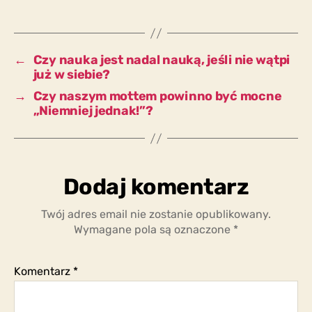
uprawiającej
krytykę
jest
pozycją
←
Czy nauka jest nadal nauką, jeśli nie wątpi
straconą?
już w siebie?
→
Czy naszym mottem powinno być mocne
„Niemniej jednak!”?
Dodaj komentarz
Twój adres email nie zostanie opublikowany.
Wymagane pola są oznaczone
*
Komentarz
*