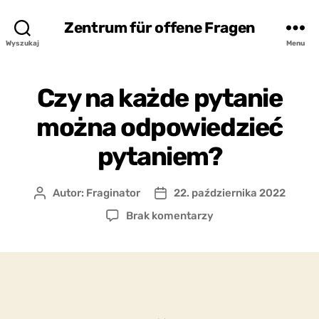
Zentrum für offene Fragen
Wyszukaj
Menu
Czy na każde pytanie
można odpowiedzieć
pytaniem?
Autor:
Fraginator
22. października 2022
Autor
Data
wpisu
wpisu
do
Brak komentarzy
Czy
na
każde
pytanie
można
odpowiedzieć