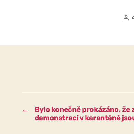
Aut
pří
←
Bylo konečně prokázáno, že 
demonstrací v karanténě jso