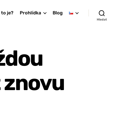
 to je?
Prohlídka
Blog
Hledat
ždou
 znovu