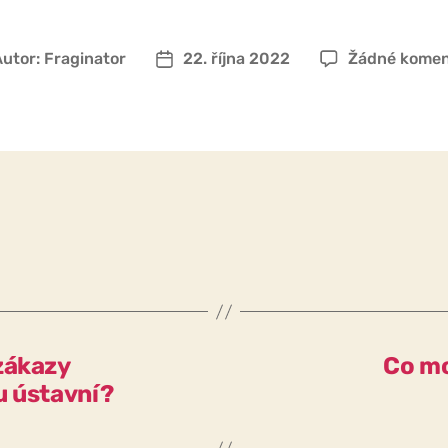
Autor:
Fraginator
22. října 2022
Žádné komen
or
Datum
spěvku
příspěvku
zákazy
Co mo
u ústavní?