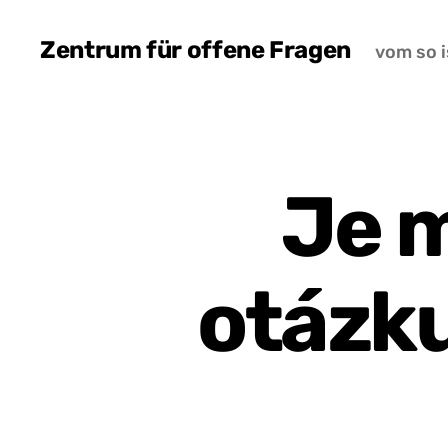
Zentrum für offene Fragen
vom so i
Je 
otázk