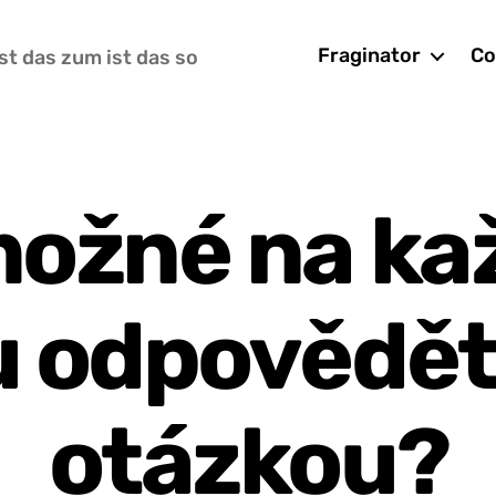
Fraginator
Co
st das zum ist das so
možné na ka
u odpovědět
otázkou?