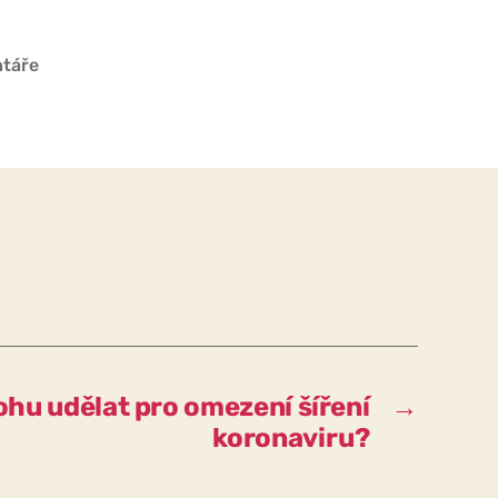
u
táře
textu
s
názvem
Je
možné
na
každou
otázku
odpovědět
znovu
otázkou?
hu udělat pro omezení šíření
→
koronaviru?