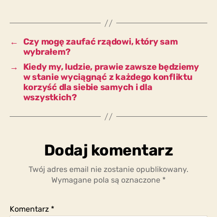
który
został
wybrany
przez
←
Czy mogę zaufać rządowi, który sam
większość
wybrałem?
ludzi
→
Kiedy my, ludzie, prawie zawsze będziemy
w
w stanie wyciągnąć z każdego konfliktu
kraju?
korzyść dla siebie samych i dla
wszystkich?
Dodaj komentarz
Twój adres email nie zostanie opublikowany.
Wymagane pola są oznaczone
*
Komentarz
*