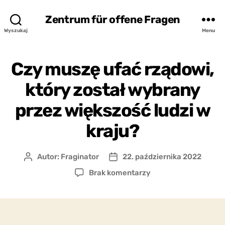
Zentrum für offene Fragen
Wyszukaj
Menu
Czy muszę ufać rządowi,
który został wybrany
przez większość ludzi w
kraju?
Autor:
Fraginator
22. października 2022
Autor
Data
wpisu
wpisu
do
Brak komentarzy
Czy
muszę
ufać
rządowi,