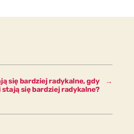
mamy
na
myśli
mówiąc
ãmyÒ?
ją się bardziej radykalne, gdy
→
 stają się bardziej radykalne?