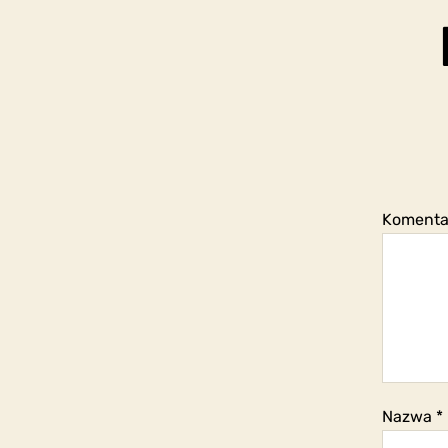
Koment
Nazwa
*