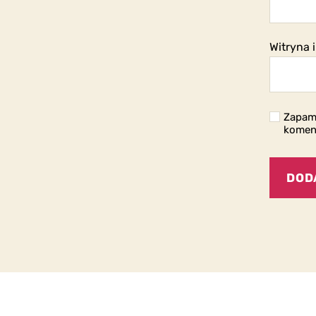
Witryna 
Zapami
komen