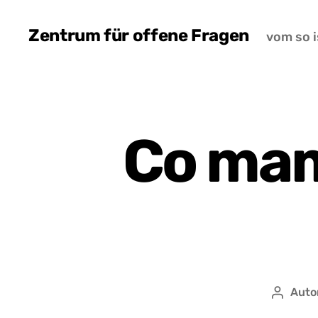
Zentrum für offene Fragen
vom so i
Co mam
Auto
Autor
wpisu