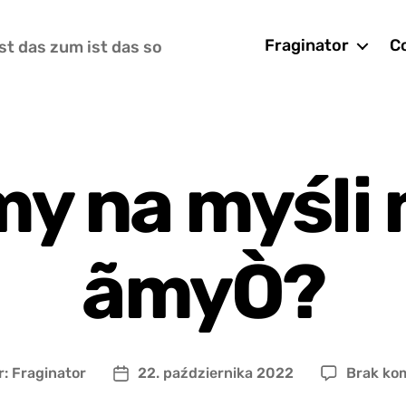
Fraginator
Co
st das zum ist das so
y na myśli
ãmyÒ?
r:
Fraginator
22. października 2022
Brak ko
Data
wpisu