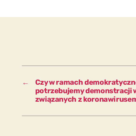
←
Czy w ramach demokratyczn
potrzebujemy demonstracji w
związanych z koronawiruse