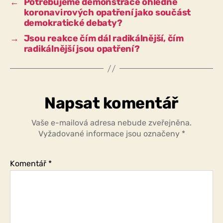
←
Potřebujeme demonstrace ohledně
ríkáme
koronavirových opatření jako součást
„my“?
demokratické debaty?
→
Jsou reakce čím dál radikálnější, čím
radikálnější jsou opatření?
Napsat komentář
Vaše e-mailová adresa nebude zveřejněna.
Vyžadované informace jsou označeny
*
Komentář
*