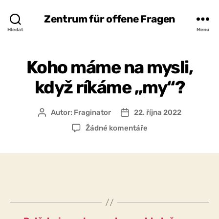
Zentrum für offene Fragen
Hledat
Menu
Koho máme na mysli,
když ríkáme „my“?
Autor:
Fraginator
22. října 2022
Autor
Datum
příspěvku
příspěvku
u
Žádné komentáře
textu
s
názvem
Koho
máme
na
mysli,
když