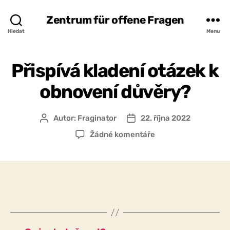
Zentrum für offene Fragen
Hledat
Menu
Přispívá kladení otázek k
obnovení důvěry?
Autor:
Fraginator
22. října 2022
Autor
Datum
příspěvku
příspěvku
u
Žádné komentáře
textu
s
názvem
Přispívá
kladení
otázek
k
obnovení