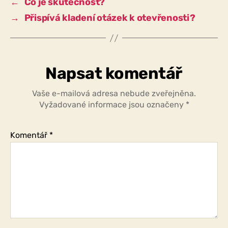
←
Co je skutečnost?
důvěry?
→
Přispívá kladení otázek k otevřenosti?
Napsat komentář
Vaše e-mailová adresa nebude zveřejněna.
Vyžadované informace jsou označeny
*
Komentář
*