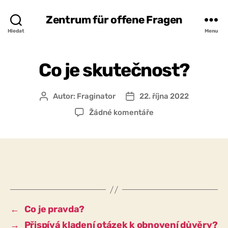
Zentrum für offene Fragen
Hledat
Menu
Co je skutečnost?
Autor:
Fraginator
22. října 2022
Autor
Datum
příspěvku
příspěvku
u
Žádné komentáře
textu
s
názvem
Co
je
skutečnost?
←
Co je pravda?
→
Přispívá kladení otázek k obnovení důvěry?