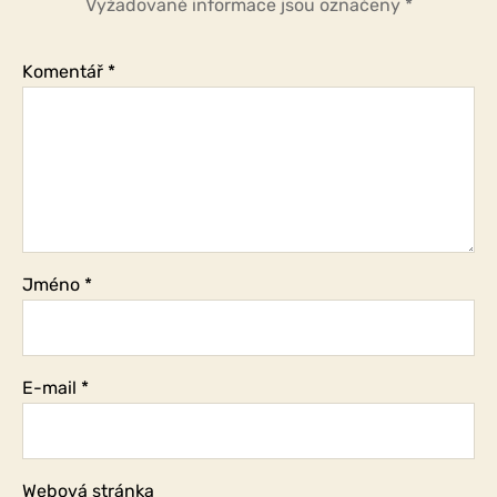
Vyžadované informace jsou označeny
*
se
to
do
Komentář
*
značné
míry
stalo
doposud?
Jméno
*
E-mail
*
Webová stránka