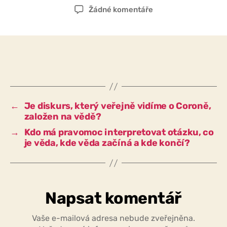
příspěvku
příspěvku
u
Žádné komentáře
textu
s
názvem
Pokud
by
věda
byla
prvním
←
Je diskurs, který veřejně vidíme o Coroně,
základem
založen na vědě?
pro
→
Kdo má pravomoc interpretovat otázku, co
veřejný
je věda, kde věda začíná a kde končí?
diskurz
o
koroně,
museli
bychom
Napsat komentář
reagovat
jinak,
Vaše e-mailová adresa nebude zveřejněna.
než