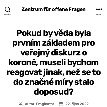
Zentrum für offene Fragen
Hledat
Menu
Pokud by věda byla
prvním základem pro
veřejný diskurz o
koroně, museli bychom
reagovat jinak, než se to
do značné míry stalo
doposud?
Autor:
Fraginator
22. října 2022
Autor
Datum