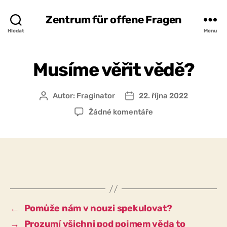
Zentrum für offene Fragen
Hledat
Menu
Musíme věřit vědě?
Autor:
Fraginator
22. října 2022
Autor
Datum
příspěvku
příspěvku
u
Žádné komentáře
textu
s
názvem
Musíme
věřit
vědě?
←
Pomůže nám v nouzi spekulovat?
→
Prozumí všichni pod pojmem věda to