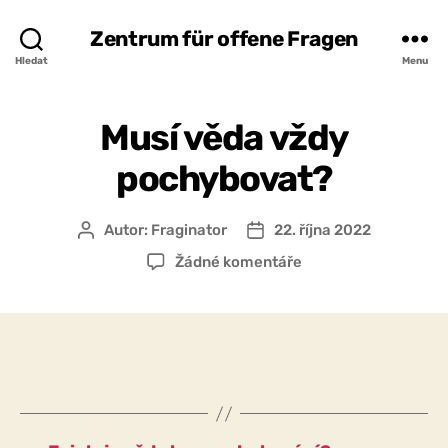
Zentrum für offene Fragen
Hledat
Menu
Musí věda vždy
pochybovat?
Autor:
Fraginator
22. října 2022
Autor
Datum
příspěvku
příspěvku
u
Žádné komentáře
textu
s
názvem
Musí
věda
vždy
pochybovat?