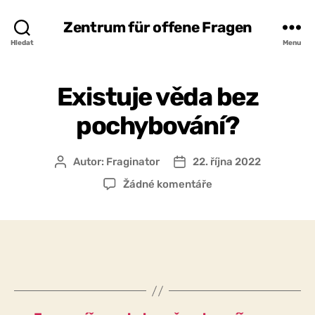
Zentrum für offene Fragen
Hledat
Menu
Existuje věda bez
pochybování?
Autor:
Fraginator
22. října 2022
Autor
Datum
příspěvku
příspěvku
u
Žádné komentáře
textu
s
názvem
Existuje
věda
bez
pochybování?