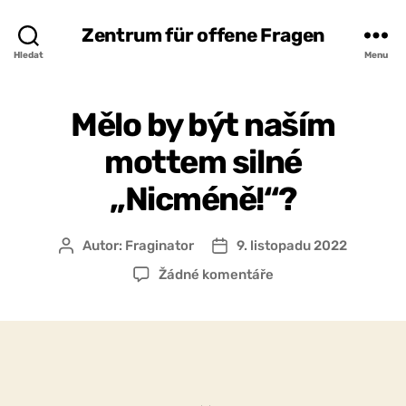
Zentrum für offene Fragen
Hledat
Menu
Mělo by být naším
mottem silné
„Nicméně!“?
Autor:
Fraginator
9. listopadu 2022
Autor
Datum
příspěvku
příspěvku
u
Žádné komentáře
textu
s
názvem
Mělo
by
být