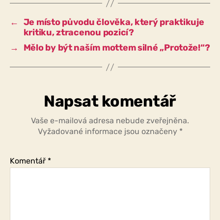
naším
mottem
←
Je místo původu člověka, který praktikuje
silné
kritiku, ztracenou pozicí?
„Nicméně!“?
→
Mělo by být naším mottem silné „Protože!“?
Napsat komentář
Vaše e-mailová adresa nebude zveřejněna.
Vyžadované informace jsou označeny
*
Komentář
*