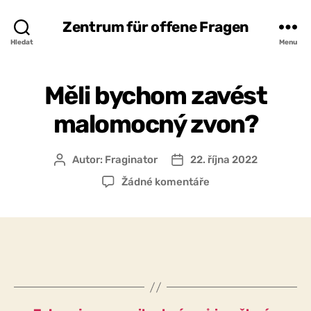
Zentrum für offene Fragen
Hledat
Menu
Měli bychom zavést
malomocný zvon?
Autor:
Fraginator
22. října 2022
Autor
Datum
příspěvku
příspěvku
u
Žádné komentáře
textu
s
názvem
Měli
bychom
zavést
malomocný
zvon?