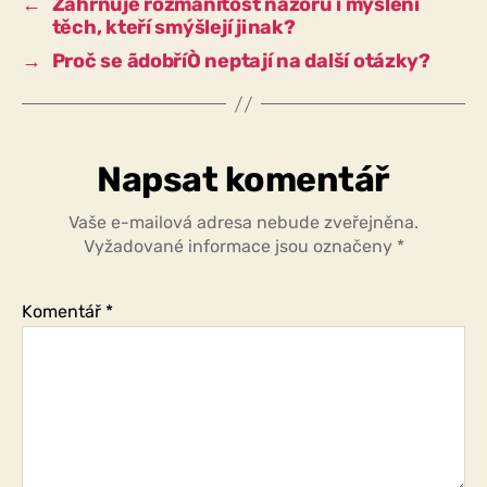
←
Zahrnuje rozmanitost názorů i myšlení
těch, kteří smýšlejí jinak?
→
Proč se ãdobříÒ neptají na další otázky?
Napsat komentář
Vaše e-mailová adresa nebude zveřejněna.
Vyžadované informace jsou označeny
*
Komentář
*