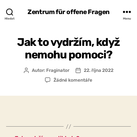
Zentrum für offene Fragen
Hledat
Menu
Jak to vydržím, když
nemohu pomoci?
Autor:
Fraginator
22. října 2022
Autor
Datum
příspěvku
příspěvku
u
Žádné komentáře
textu
s
názvem
Jak
to
vydržím,
když
nemohu