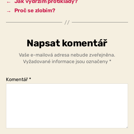
←
Jak vydržím protiklady?
pomoci?
→
Proč se zlobím?
Napsat komentář
Vaše e-mailová adresa nebude zveřejněna.
Vyžadované informace jsou označeny
*
Komentář
*