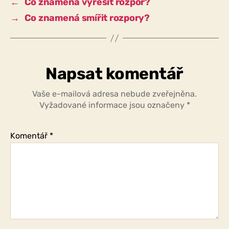
←
Co znamená vyřešit rozpor?
beznaděje?
→
Co znamená smířit rozpory?
Napsat komentář
Vaše e-mailová adresa nebude zveřejněna.
Vyžadované informace jsou označeny
*
Komentář
*