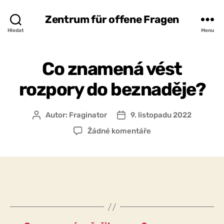
Zentrum für offene Fragen
Hledat
Menu
Co znamená vést
rozpory do beznaděje?
Autor:
Fraginator
9. listopadu 2022
Autor
Datum
příspěvku
příspěvku
u
Žádné komentáře
textu
s
názvem
Co
znamená
vést
rozpory
do