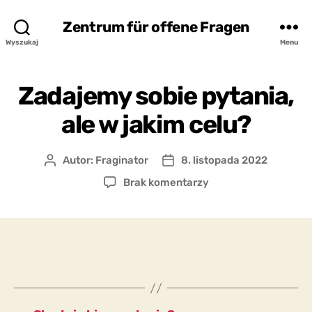
Zentrum für offene Fragen
Wyszukaj
Menu
Zadajemy sobie pytania,
ale w jakim celu?
Autor:
Fraginator
8. listopada 2022
Autor
Data
wpisu
wpisu
do
Brak komentarzy
Zadajemy
sobie
pytania,
ale
w
jakim
celu?