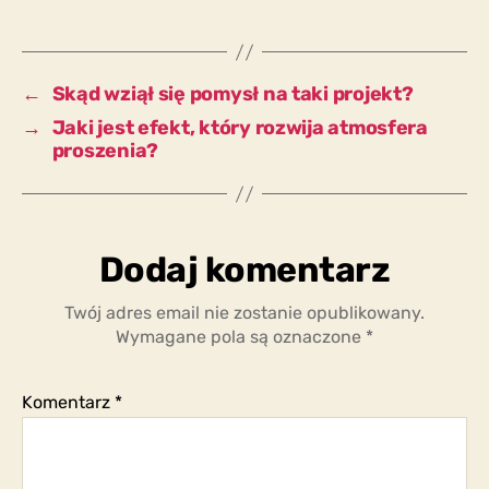
przesłuchania
nabiera
szczególnego
efektu?
←
Skąd wziął się pomysł na taki projekt?
→
Jaki jest efekt, który rozwija atmosfera
proszenia?
Dodaj komentarz
Twój adres email nie zostanie opublikowany.
Wymagane pola są oznaczone
*
Komentarz
*