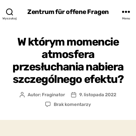
Zentrum für offene Fragen
Wyszukaj
Menu
W którym momencie
atmosfera
przesłuchania nabiera
szczególnego efektu?
Autor:
Fraginator
9. listopada 2022
Autor
Data
wpisu
wpisu
do
Brak komentarzy
W
którym
momencie
atmosfera