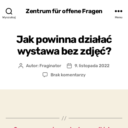
Zentrum für offene Fragen
Wyszukaj
Menu
Jak powinna działać
wystawa bez zdjęć?
Autor:
Fraginator
9. listopada 2022
Autor
Data
wpisu
wpisu
do
Brak komentarzy
Jak
powinna
działać
wystawa
bez
zdjęć?